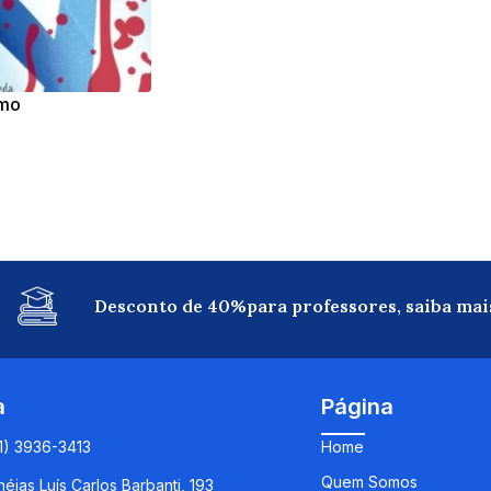
smo
Desconto de 40%para professores, saiba mai
a
Página
11) 3936-3413
Home
Quem Somos
éias Luís Carlos Barbanti, 193