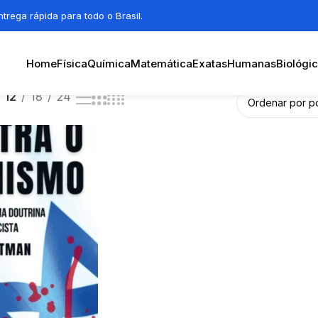
trega rápida para todo o Brasil.
Home
Física
Química
Matemática
Exatas
Humanas
Biológi
12
18
24