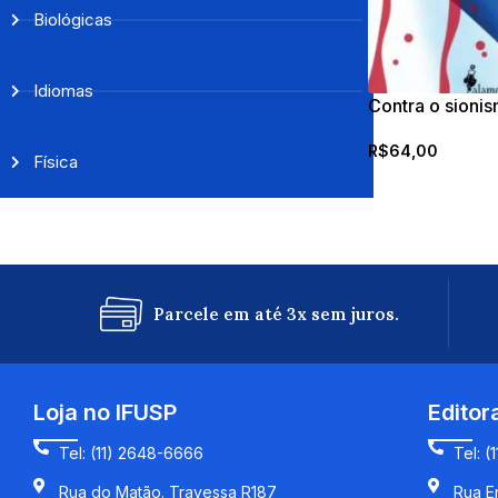
Biológicas
Idiomas
Contra o sioni
R$
64,00
Física
Parcele em até 3x sem juros.
Loja no IFUSP
Editor
Tel: (11) 2648-6666
Tel: (
Rua do Matão. Travessa R187
Rua En