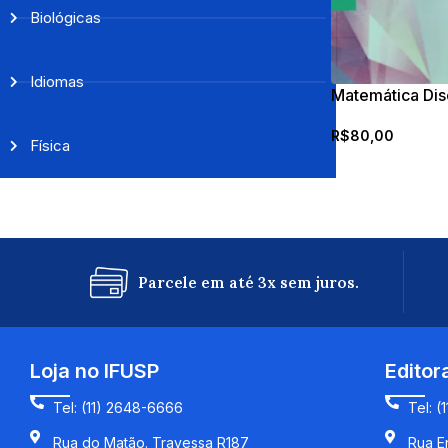
Biológicas
Idiomas
Matemática Dis
R$
80,00
Física
Parcele em até 3x sem juros.
Loja no IFUSP
Editor
Tel: (11) 2648-6666
Tel: (
Rua do Matão. Travessa R187
Rua En