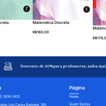
creta
Matemática Discreta:
Matemát
R$
180,00
Recorr
R$
176,
Probab
Desconto de 40%para professores, saiba mai
a
Página
11) 3936-3413
Home
Quem Somos
éias Luís Carlos Barbanti, 193