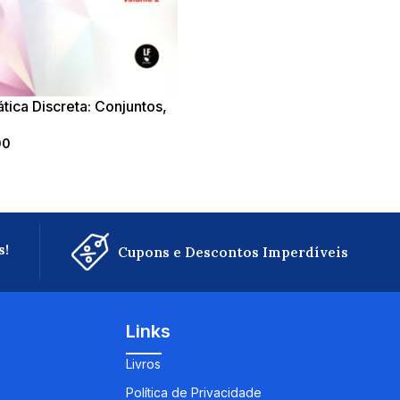
ica Discreta: Conjuntos,
ências, Combinatória e
00
ilidade
s!
Cupons e Descontos Imperdíveis
Links
Livros
Política de Privacidade