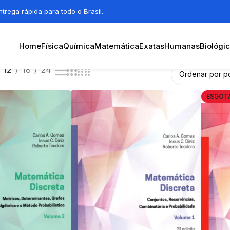
trega rápida para todo o Brasil.
Home
Física
Química
Matemática
Exatas
Humanas
Biológi
12
18
24
ESGOT