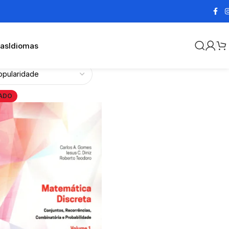
cas
Idiomas
ADO