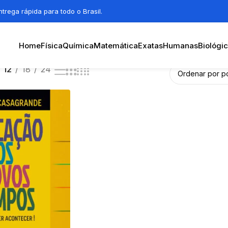
trega rápida para todo o Brasil.
Home
Física
Química
Matemática
Exatas
Humanas
Biológi
12
18
24