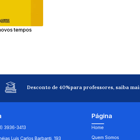
novos tempos
Desconto de 40%para professores, saiba mai
a
Página
11) 3936-3413
Home
Quem Somos
éias Luís Carlos Barbanti, 193