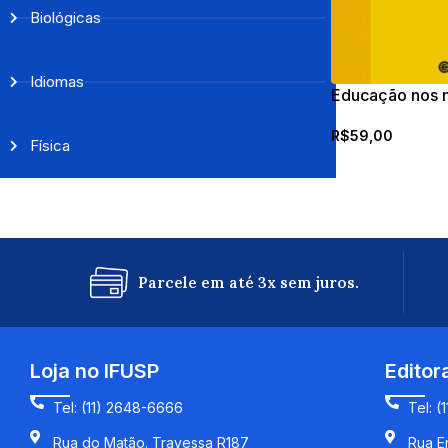
Biológicas
Idiomas
Educação nos 
R$
59,00
Física
Parcele em até 3x sem juros.
Loja no IFUSP
Editor
Tel: (11) 2648-6666
Tel: (
Rua do Matão. Travessa R187
Rua En