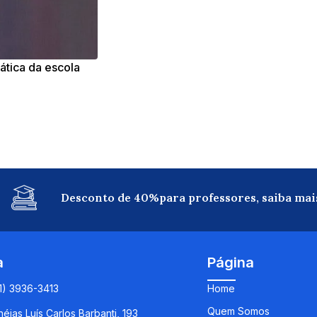
tica da escola
Desconto de 40%para professores, saiba mai
a
Página
11) 3936-3413
Home
Quem Somos
éias Luís Carlos Barbanti, 193