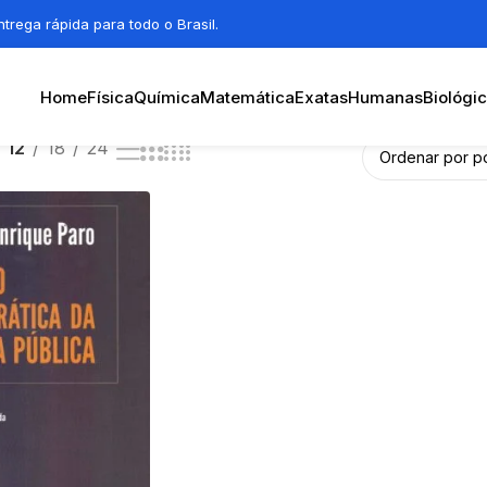
trega rápida para todo o Brasil.
Home
Física
Química
Matemática
Exatas
Humanas
Biológi
12
18
24