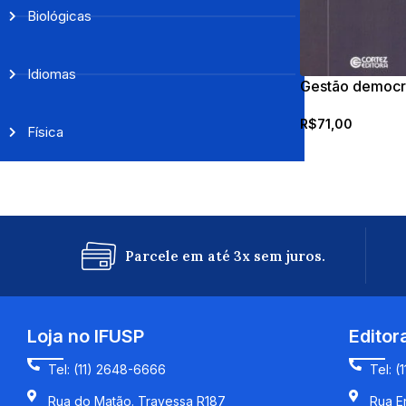
Biológicas
Idiomas
Gestão democrá
pública
R$
71,00
Física
Parcele em até 3x sem juros.
Loja no IFUSP
Editor
Tel: (11) 2648-6666
Tel: (
Rua do Matão. Travessa R187
Rua En