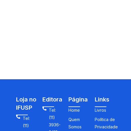
Loja no
Editora
Página
Links
IFUSP
Tel:
Home
Livros
(11)
Tel:
Quem
Política de
3936-
(11)
Somos
Privacidade