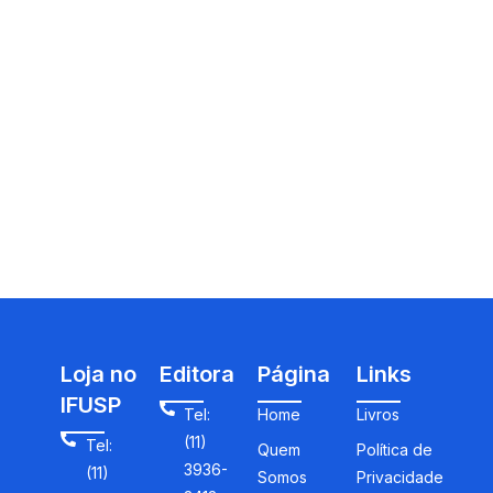
Loja no
Editora
Página
Links
IFUSP
Tel:
Home
Livros
(11)
Tel:
Quem
Política de
3936-
(11)
Somos
Privacidade