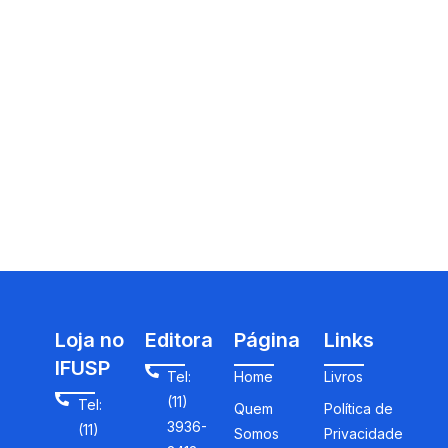
Loja no
Editora
Página
Links
IFUSP
Tel:
Home
Livros
(11)
Tel:
Quem
Política de
3936-
(11)
Somos
Privacidade