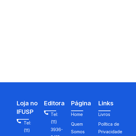
Loja no
Editora
Página
Links
IFUSP
Tel:
Home
Livros
(11)
Tel:
Quem
Política de
3936-
(11)
Somos
Privacidade