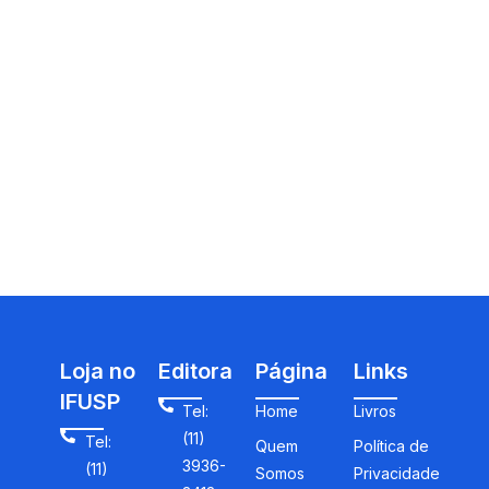
Loja no
Editora
Página
Links
IFUSP
Tel:
Home
Livros
(11)
Tel:
Quem
Política de
3936-
(11)
Somos
Privacidade