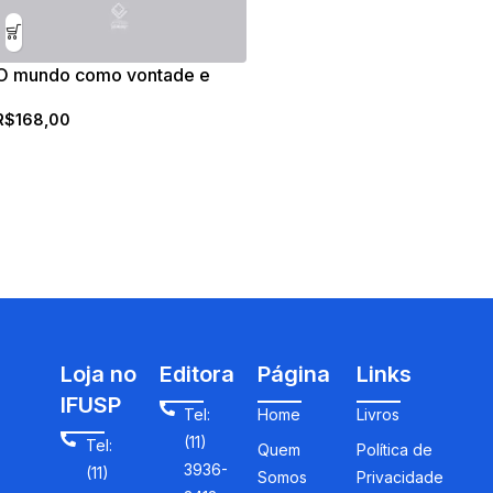
O mundo como vontade e
como representação – tomo ii
R$
168,00
Loja no
Editora
Página
Links
IFUSP
Tel:
Home
Livros
(11)
Tel:
Quem
Política de
3936-
(11)
Somos
Privacidade