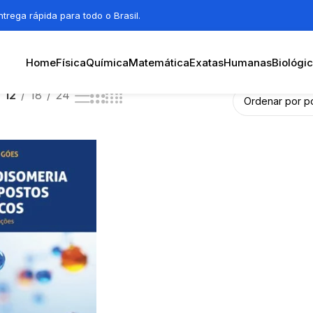
trega rápida para todo o Brasil.
Home
Física
Química
Matemática
Exatas
Humanas
Biológi
12
18
24