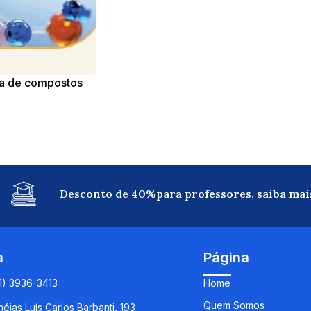
ia de compostos
Desconto de 40%para professores, saiba mai
a
Página
11) 3936-3413
Home
Quem Somos
éias Luís Carlos Barbanti, 193