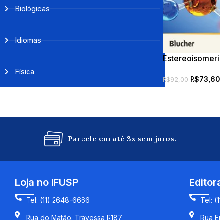
Biológicas
Idiomas
Estereoisomer
orgânicos
Física
R$
73,60
R$
92,00
Parcele em até 3x sem juros.
Loja no IFUSP
Editor
Tel: (11) 2648-6666
Tel: (
Rua do Matão. Travessa R187
Rua En