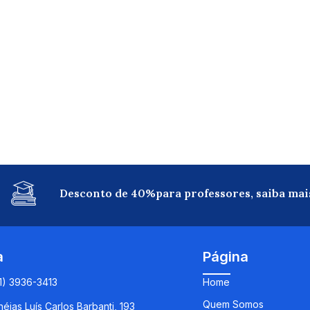
Desconto de 40%para professores, saiba mai
a
Página
11) 3936-3413
Home
Quem Somos
éias Luís Carlos Barbanti, 193