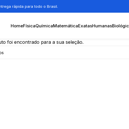
trega rápida para todo o Brasil.
Home
Física
Química
Matemática
Exatas
Humanas
Biológi
o foi encontrado para a sua seleção.