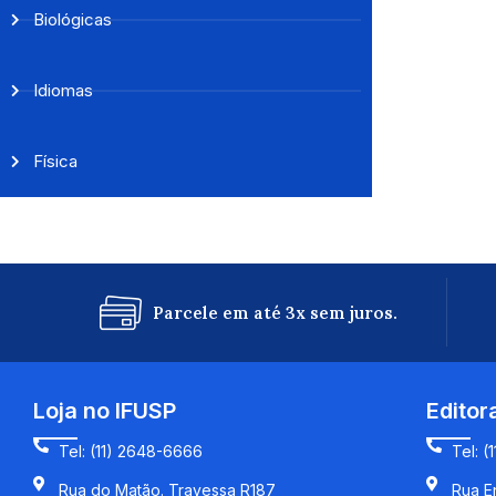
Biológicas
Idiomas
Física
Parcele em até 3x sem juros.
Loja no IFUSP
Editor
Tel: (11) 2648-6666
Tel: (
Rua do Matão. Travessa R187
Rua En