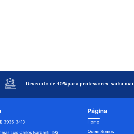
Desconto de 40%para professores, saiba mai
a
Página
11) 3936-3413
Home
Quem Somos
éias Luís Carlos Barbanti, 193