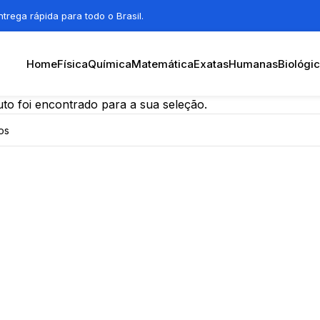
trega rápida para todo o Brasil.
Home
Física
Química
Matemática
Exatas
Humanas
Biológi
o foi encontrado para a sua seleção.