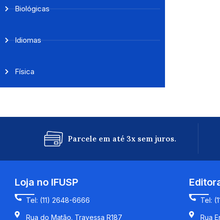
Biológicas
Idiomas
Física
Parcele em até 3x sem juros.
Loja no IFUSP
Editor
Tel: (11) 2648-6666
Tel: (
Rua do Matão. Travessa R187
Rua En