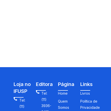
Loja no
Editora
Página
Links
IFUSP
Tel:
Home
Livros
(11)
Tel:
Quem
Política de
3936-
(11)
Somos
Privacidade