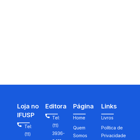
Loja no
Editora
Página
Links
IFUSP
Tel:
Home
Livros
(11)
Tel:
Quem
Política de
3936-
(11)
Somos
Privacidade