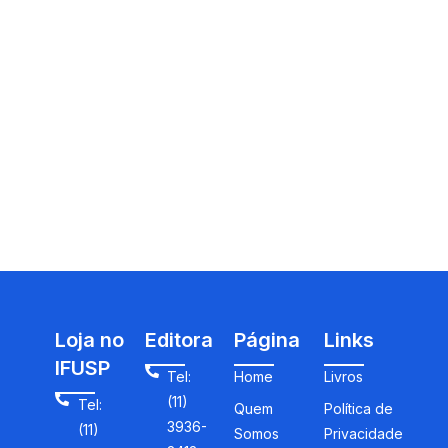
Loja no
Editora
Página
Links
IFUSP
Tel:
Home
Livros
(11)
Tel:
Quem
Política de
3936-
(11)
Somos
Privacidade