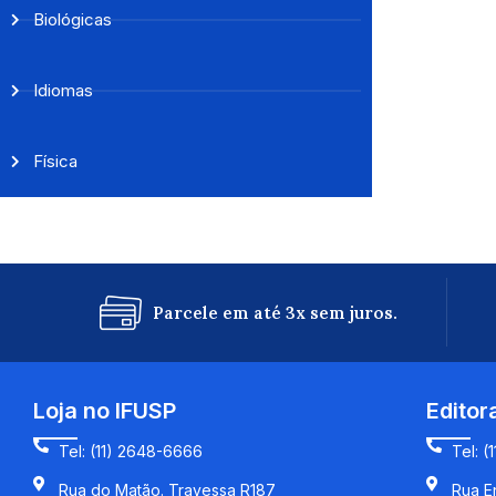
Biológicas
Idiomas
Física
Parcele em até 3x sem juros.
Loja no IFUSP
Editor
Tel: (11) 2648-6666
Tel: (
Rua do Matão. Travessa R187
Rua En