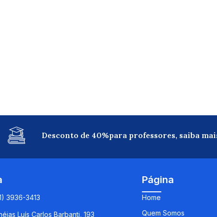
Desconto de 40%para professores, saiba mai
a
Página
11) 3936-3413
Home
Quem Somos
éias Luís Carlos Barbanti, 193