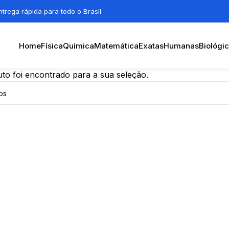
trega rápida para todo o Brasil.
Home
Física
Química
Matemática
Exatas
Humanas
Biológi
o foi encontrado para a sua seleção.