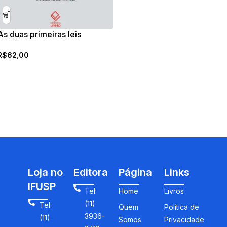
As duas primeiras leis
R$
62,00
Loja no
Editora
Página
Links
IFUSP
Tel:
Home
Livros
(11)
Tel:
Quem
Política de
3936-
(11)
Somos
Privacidade