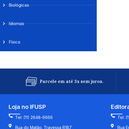
Biológicas
Idiomas
Física
Parcele em até 3x sem juros.
Loja no IFUSP
Editor
Tel: (11) 2648-6666
Tel: (
Rua do Matão. Travessa R187
Rua En