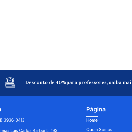
Desconto de 40%para professores, saiba mai
a
Página
11) 3936-3413
Home
Quem Somos
éias Luís Carlos Barbanti, 193