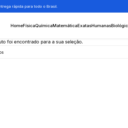
trega rápida para todo o Brasil.
Home
Física
Química
Matemática
Exatas
Humanas
Biológi
o foi encontrado para a sua seleção.