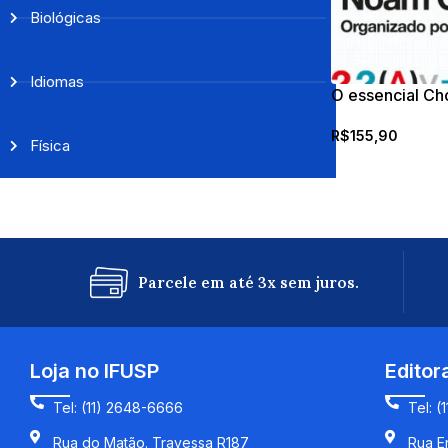
Biológicas
Idiomas
O essencial C
R$
155,90
Física
Parcele em até 3x sem juros.
Loja no IFUSP
Editor
Tel: (11) 2648-6666
Tel: (
Rua do Matão. Travessa R187
Rua En