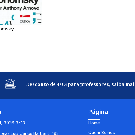
homsky
Desconto de 40%para professores, saiba mai
a
Página
11) 3936-3413
Home
Quem Somos
éias Luís Carlos Barbanti, 193