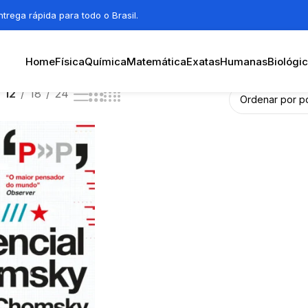
trega rápida para todo o Brasil.
Home
Física
Química
Matemática
Exatas
Humanas
Biológi
12
18
24