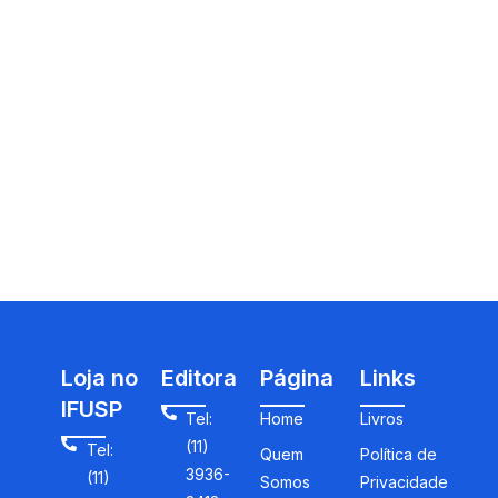
Loja no
Editora
Página
Links
IFUSP
Tel:
Home
Livros
(11)
Tel:
Quem
Política de
3936-
(11)
Somos
Privacidade