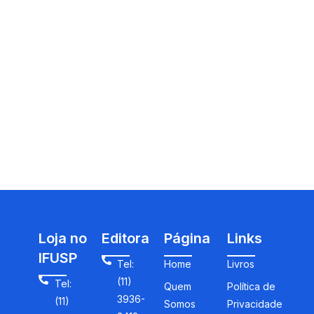
Loja no
Editora
Página
Links
IFUSP
Tel:
Home
Livros
(11)
Tel:
Quem
Política de
3936-
(11)
Somos
Privacidade