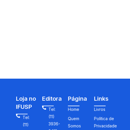
Loja no
Editora
Página
Links
IFUSP
Tel:
Home
Livros
(11)
Tel:
Quem
Política de
3936-
(11)
Somos
Privacidade