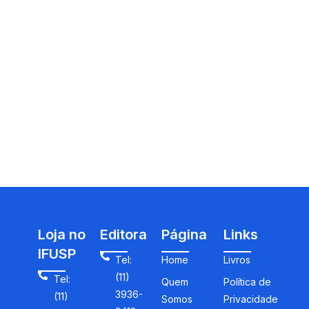
Loja no
Editora
Página
Links
IFUSP
Tel:
Home
Livros
(11)
Tel:
Quem
Política de
3936-
(11)
Somos
Privacidade