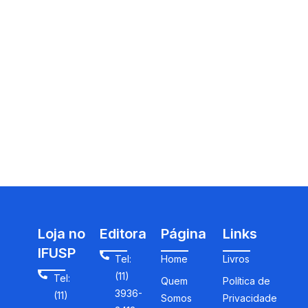
Loja no
Editora
Página
Links
IFUSP
Tel:
Home
Livros
(11)
Tel:
Quem
Política de
3936-
(11)
Somos
Privacidade