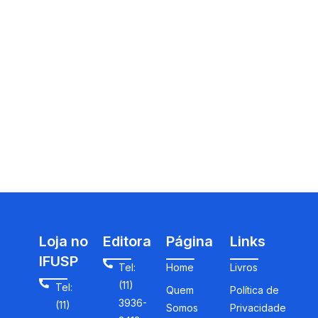
Loja no
Editora
Página
Links
IFUSP
Tel:
Home
Livros
(11)
Tel:
Quem
Política de
3936-
(11)
Somos
Privacidade