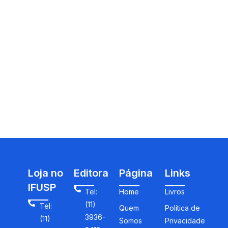
Loja no
Editora
Página
Links
IFUSP
Tel:
Home
Livros
(11)
Tel:
Quem
Política de
3936-
(11)
Somos
Privacidade