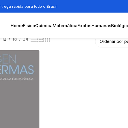
trega rápida para todo o Brasil.
Home
Física
Química
Matemática
Exatas
Humanas
Biológi
12
18
24