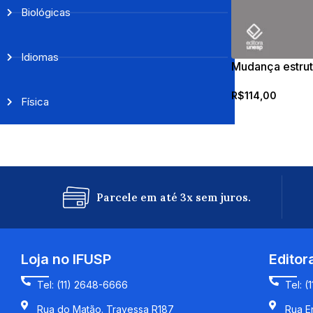
Biológicas
Idiomas
Mudança estrut
pública
R$
114,00
Física
Parcele em até 3x sem juros.
Loja no IFUSP
Editor
Tel: (11) 2648-6666
Tel: (
Rua do Matão. Travessa R187
Rua En