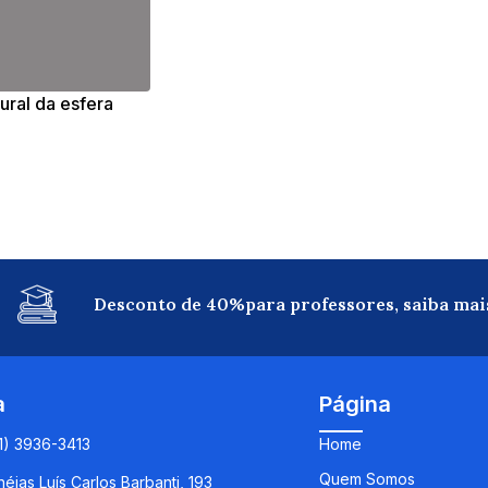
ural da esfera
Desconto de 40%para professores, saiba mai
a
Página
11) 3936-3413
Home
Quem Somos
éias Luís Carlos Barbanti, 193