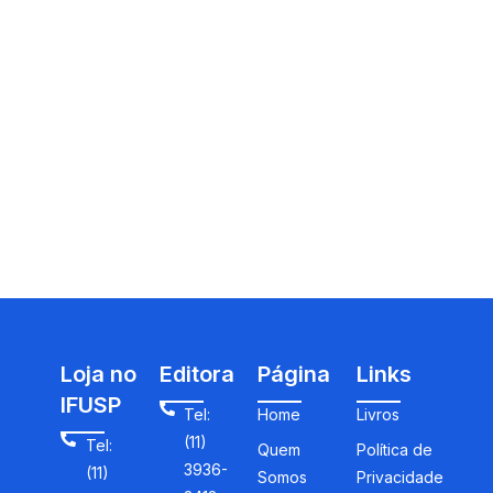
Loja no
Editora
Página
Links
IFUSP
Tel:
Home
Livros
(11)
Tel:
Quem
Política de
3936-
(11)
Somos
Privacidade