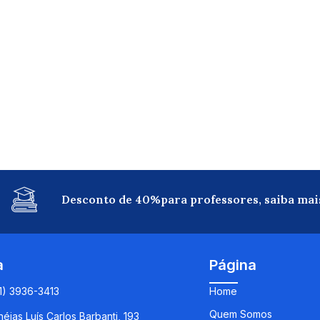
Desconto de 40%para professores, saiba mai
a
Página
11) 3936-3413
Home
Quem Somos
éias Luís Carlos Barbanti, 193