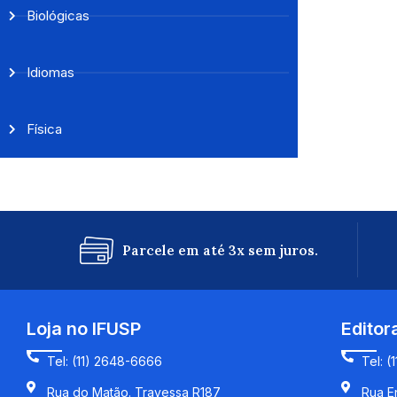
Biológicas
Idiomas
Física
Parcele em até 3x sem juros.
Loja no IFUSP
Editor
Tel: (11) 2648-6666
Tel: (
Rua do Matão. Travessa R187
Rua En