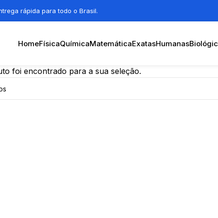
trega rápida para todo o Brasil.
Home
Física
Química
Matemática
Exatas
Humanas
Biológi
o foi encontrado para a sua seleção.