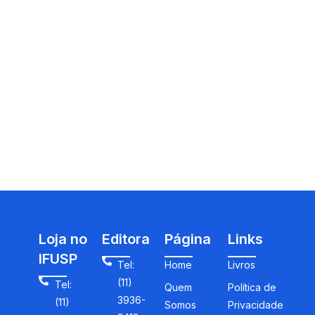
Loja no
Editora
Página
Links
IFUSP
Tel:
Home
Livros
(11)
Tel:
Quem
Política de
3936-
(11)
Somos
Privacidade