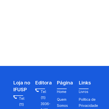
Loja no
Editora
Página
Links
IFUSP
Tel:
Home
Livros
(11)
Tel:
Quem
Política de
3936-
(11)
Somos
Privacidade