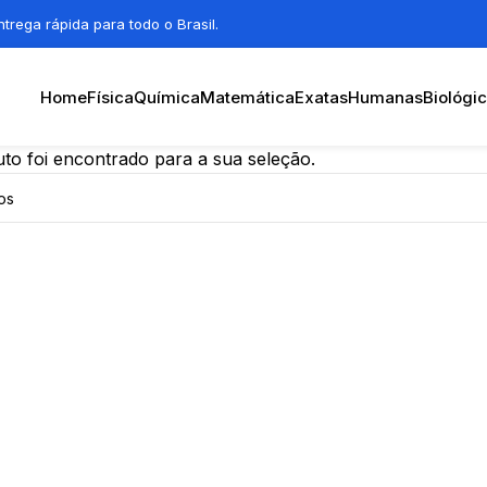
trega rápida para todo o Brasil.
Home
Física
Química
Matemática
Exatas
Humanas
Biológi
o foi encontrado para a sua seleção.