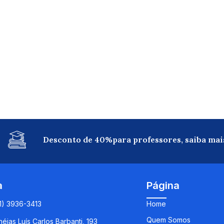
Desconto de 40%para professores, saiba mai
a
Página
11) 3936-3413
Home
Quem Somos
éias Luís Carlos Barbanti, 193