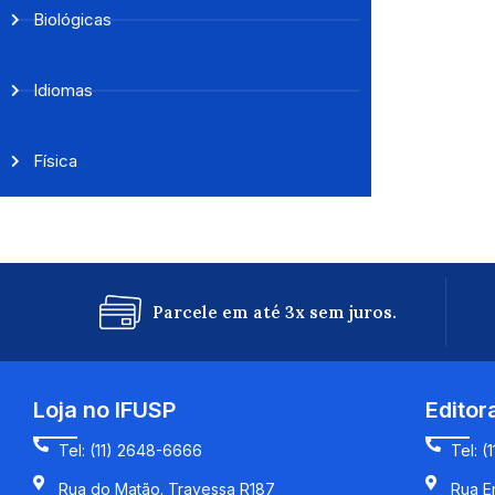
Biológicas
Idiomas
Física
Parcele em até 3x sem juros.
Loja no IFUSP
Editor
Tel: (11) 2648-6666
Tel: (
Rua do Matão. Travessa R187
Rua En