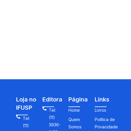
Loja no
Editora
Página
Links
IFUSP
Tel:
Home
Livros
(11)
Tel:
Quem
Política de
3936-
(11)
Somos
Privacidade