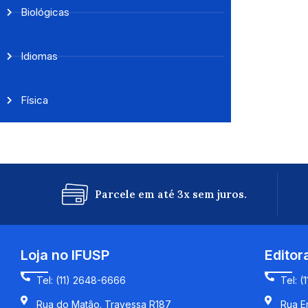
Biológicas
Idiomas
Física
Parcele em até 3x sem juros.
Loja no IFUSP
Editor
Tel: (11) 2648-6666
Tel: (
Rua do Matão. Travessa R187
Rua En