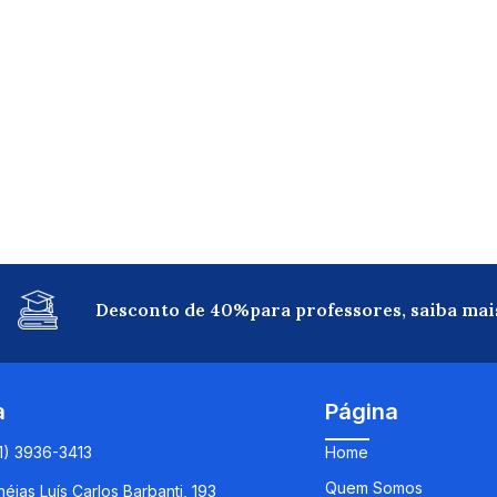
Desconto de 40%para professores, saiba mai
a
Página
11) 3936-3413
Home
Quem Somos
éias Luís Carlos Barbanti, 193