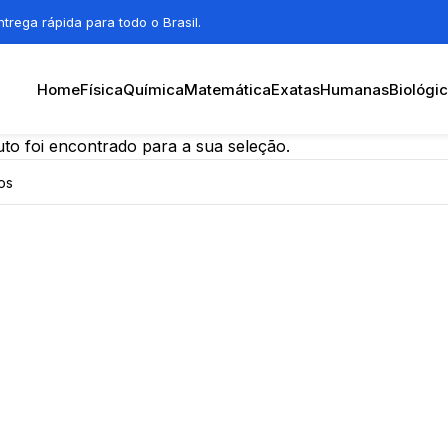
trega rápida para todo o Brasil.
Home
Física
Química
Matemática
Exatas
Humanas
Biológi
o foi encontrado para a sua seleção.