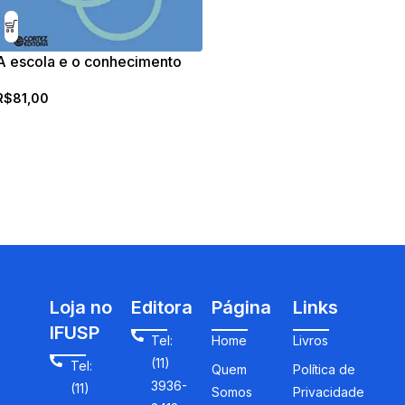
A escola e o conhecimento
R$
81,00
Loja no
Editora
Página
Links
IFUSP
Tel:
Home
Livros
(11)
Tel:
Quem
Política de
3936-
(11)
Somos
Privacidade