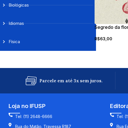
Biológicas
Idiomas
Segredo da flo
R$
63,00
Física
Parcele em até 3x sem juros.
Loja no IFUSP
Editor
Tel: (11) 2648-6666
Tel: (
Rua do Matão. Travessa R187
Rua En