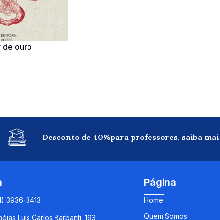
r de ouro
Desconto de 40%para professores, saiba mai
a
Página
11) 3936-3413
Home
Quem Somos
éias Luís Carlos Barbanti, 193