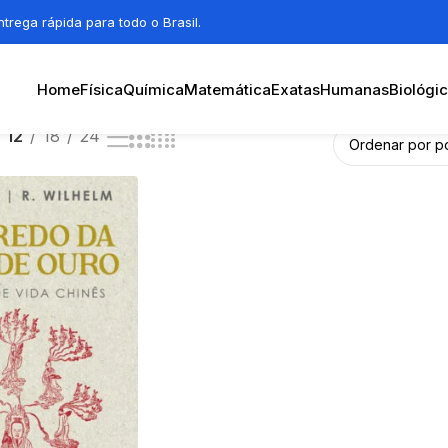
trega rápida para todo o Brasil.
Home
Física
Química
Matemática
Exatas
Humanas
Biológi
12
18
24