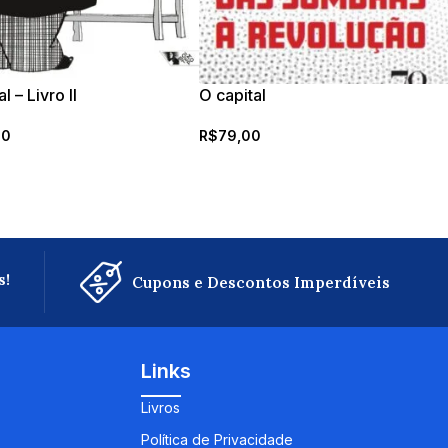
l – Livro II
O capital
00
R$
79,00
s!
Cupons e Descontos Imperdíveis
Links
Livros
Política de Privacidade