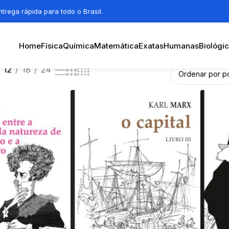
trega rápida para todo o Brasil.
Home
Física
Química
Matemática
Exatas
Humanas
Biológi
12
18
24