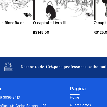
 a filosofia da
O capital – Livro III
O capita
mócrito e a de
R$
145,00
R$
125,
Desconto de 40%para professores, saiba mai
a
Página
11) 3936-3413
Home
Quem Somos
éias Luís Carlos Barbanti, 193