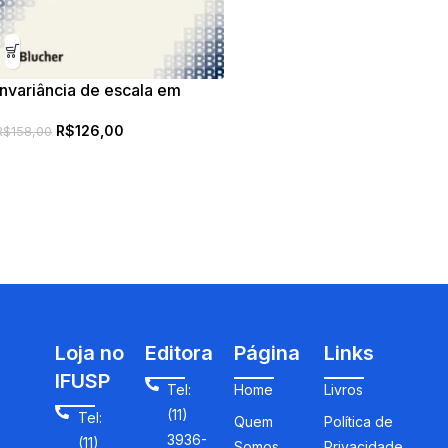
Invariância de escala em
sistemas dinâmicos não
R$
126,00
lineares
R$
158,00
Loja no
Editora
Página
Links
IFUSP
Tel:
Home
Livros
(11)
Tel:
Quem
Política de
3936-
(11)
Somos
Privacidade