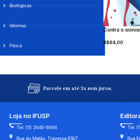
Biológicas
Idiomas
Contra o sioni
R$
64,00
Física
Parcele em até 3x sem juros.
Loja no IFUSP
Editor
Tel: (11) 2648-6666
Tel: (
Rua do Matão. Travessa R187
Rua En