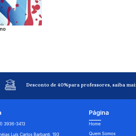
smo
Desconto de 40%para professores, saiba mai
a
Página
11) 3936-3413
Home
Quem Somos
éias Luís Carlos Barbanti, 193