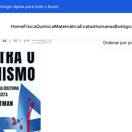
trega rápida para todo o Brasil.
Home
Física
Química
Matemática
Exatas
Humanas
Biológi
12
18
24