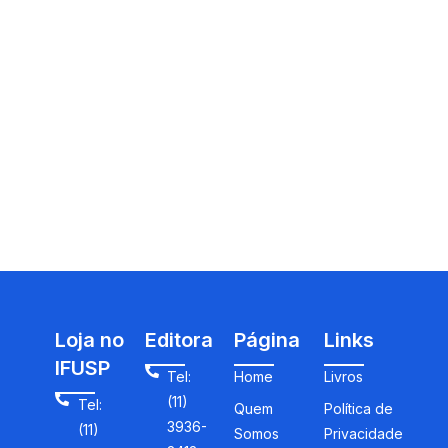
Loja no
Editora
Página
Links
IFUSP
Tel:
Home
Livros
(11)
Tel:
Quem
Política de
3936-
(11)
Somos
Privacidade