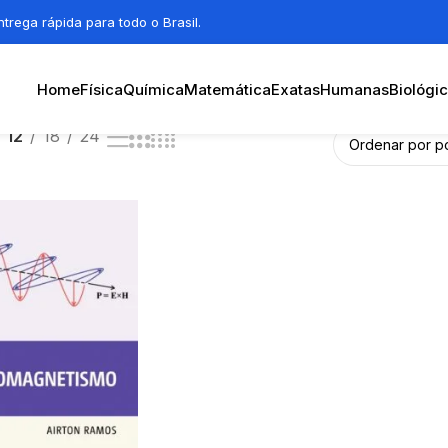
trega rápida para todo o Brasil.
Home
Física
Química
Matemática
Exatas
Humanas
Biológi
12
18
24