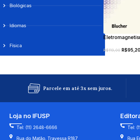
Biológicas
Idiomas
Eletromagneti
Física
R$
95,2
R$
119,00
Parcele em até 3x sem juros.
Loja no IFUSP
Editor
Tel: (11) 2648-6666
Tel: (
Rua do Matão. Travessa R187
Rua En