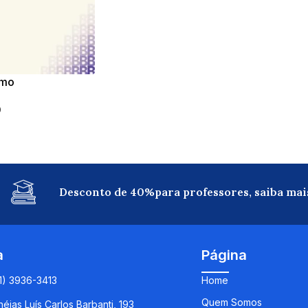
smo
0
Desconto de 40%para professores, saiba mai
a
Página
11) 3936-3413
Home
Quem Somos
éias Luís Carlos Barbanti, 193