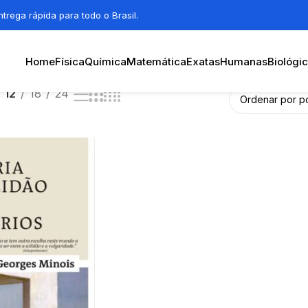
trega rápida para todo o Brasil.
Home
Física
Química
Matemática
Exatas
Humanas
Biológi
12
18
24