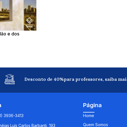
idão e dos
Desconto de 40%para professores, saiba mai
a
Página
11) 3936-3413
Home
Quem Somos
éias Luís Carlos Barbanti, 193