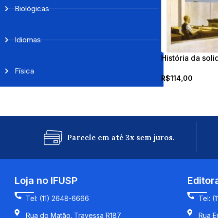
Biológicas
Idiomas
História da sol
solitários
Física
R$
114,00
Parcele em até 3x sem juros.
Loja no IFUSP
Editor
Tel: (11) 2648-6666
Tel: (
Rua do Matão. Travessa R187
Rua En