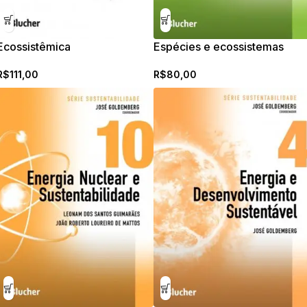
Ecossistêmica
Espécies e ecossistemas
R$
111,00
R$
80,00