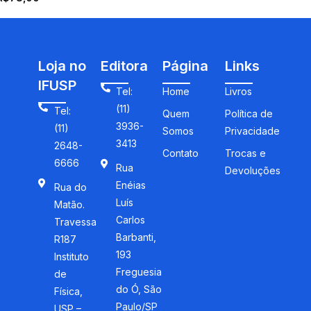
Loja no
Editora
Página
Links
IFUSP
Tel:
Home
Livros
(11)
Tel:
Quem
Política de
3936-
(11)
Somos
Privacidade
3413
2648-
Contato
Trocas e
6666
Rua
Devoluções
Enéias
Rua do
Luís
Matão.
Carlos
Travessa
Barbanti,
R187
193
Instituto
Freguesia
de
do Ó, São
Física,
Paulo/SP
USP –