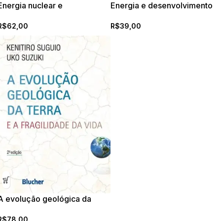
Energia nuclear e
Energia e desenvolvimento
sustentabilidade
sustentável
R$
62,00
R$
39,00
A evolução geológica da
Terra
R$
78,00