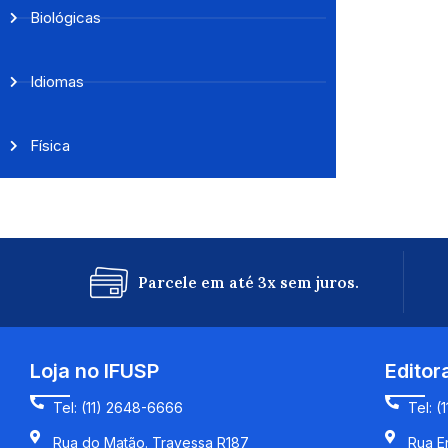
Biológicas
Idiomas
Física
Parcele em até 3x sem juros.
Loja no IFUSP
Editor
Tel: (11) 2648-6666
Tel: (
Rua do Matão. Travessa R187
Rua En