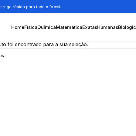
trega rápida para todo o Brasil.
Home
Física
Química
Matemática
Exatas
Humanas
Biológi
o foi encontrado para a sua seleção.