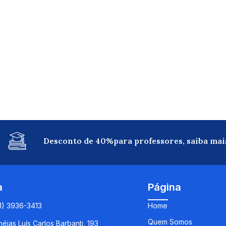
Desconto de 40%para professores, saiba mai
a
Página
11) 3936-3413
Home
Quem Somos
éias Luís Carlos Barbanti, 193