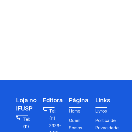
Loja no
Editora
Página
Links
IFUSP
Tel:
Home
Livros
(11)
Tel:
Quem
Política de
3936-
(11)
Somos
Privacidade