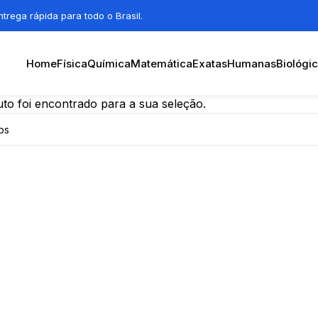
trega rápida para todo o Brasil.
Home
Física
Química
Matemática
Exatas
Humanas
Biológi
o foi encontrado para a sua seleção.