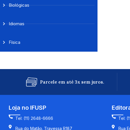
Biológicas
Idiomas
Física
Parcele em até 3x sem juros.
Loja no IFUSP
Editor
Tel: (11) 2648-6666
Tel: (
Rua do Matão. Travessa R187
Rua En