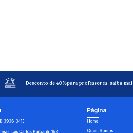
Desconto de 40%para professores, saiba mai
a
Página
11) 3936-3413
Home
Quem Somos
éias Luís Carlos Barbanti, 193