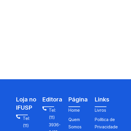
Loja no
Editora
Página
Links
IFUSP
Tel:
Home
Livros
(11)
Tel:
Quem
Política de
3936-
(11)
Somos
Privacidade