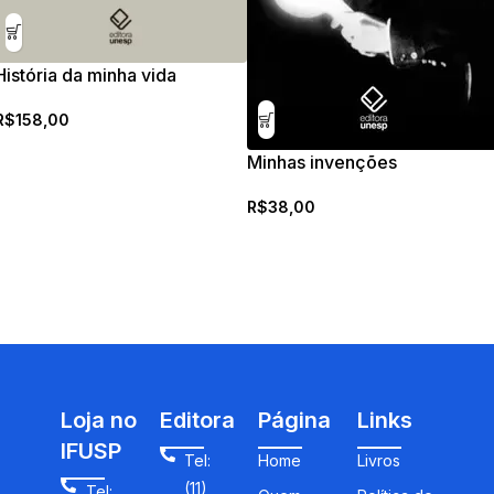
História da minha vida
R$
158,00
Minhas invenções
R$
38,00
Loja no
Editora
Página
Links
IFUSP
Tel:
Home
Livros
(11)
Tel: