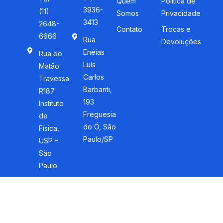
Quem
Política de
3936-
(11)
Somos
Privacidade
3413
2648-
Contato
Trocas e
6666
Rua
Devoluções
Enéias
Rua do
Luís
Matão.
Carlos
Travessa
Barbanti,
R187
193
Instituto
Freguesia
de
do Ó, São
Física,
Paulo/SP
USP –
São
Paulo
Livraria da Física © 2026 Todos os direitos reservados. By
Arcq