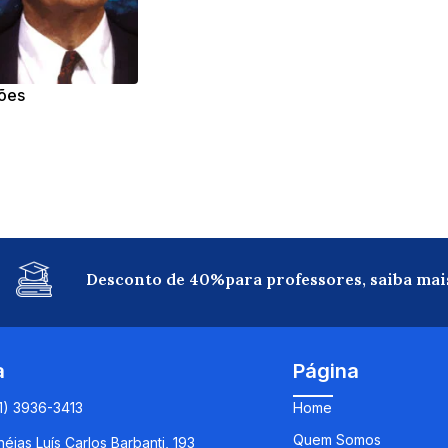
ções
Desconto de 40%para professores, saiba mai
a
Página
11) 3936-3413
Home
Quem Somos
éias Luís Carlos Barbanti, 193