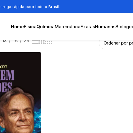
trega rápida para todo o Brasil.
Home
Física
Química
Matemática
Exatas
Humanas
Biológi
12
18
24