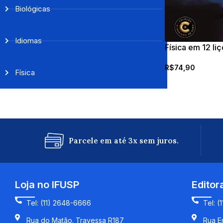
Biológicas
Idiomas
Física em 12 li
R$
74,90
Física
Parcele em até 3x sem juros.
Loja no IFUSP
Editor
Tel: (11) 2648-6666
Tel: (
Rua do Matão. Travessa R187
Rua En